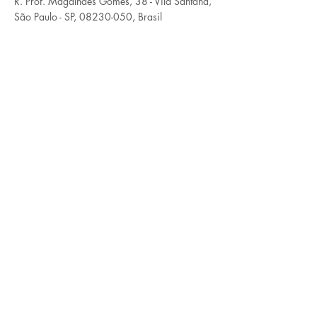
R. Prof. Magalhães Gomes, 38 - Vila Santana,
São Paulo - SP,
08230-050
, Brasil
Contato
Nome
WhatsApp