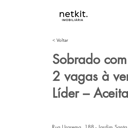
< Voltar
Sobrado com 
2 vagas à v
Líder – Aceit
Rua Urarema, 188 - Jardim Santa M