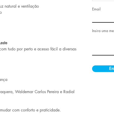
uz natural e ventilação
Email
o
Insira uma m
este
com tudo por perto e acesso fácil a diversas 
En
ança
taquera, Waldemar Carlos Pereira e Radial 
mudar com conforto e praticidade.