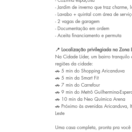
- Cozinha espaçosa
- Jardim de inverno que traz charme, l
- Lavabo + quintal com área de serviç
- 2 vagas de garagem
- Documentação em ordem
- Aceita financiamento e permuta
📍 Localização privilegiada na Zona L
Na Cidade Líder, um bairro tranquilo 
regiões da cidade:
🚗 5 min do Shopping Aricanduva
🚗 5 min da Smart Fit
🚗 7 min do Carrefour
🚗 9 min do Metrô Guilhermina-Esper
🚗 10 min da Neo Química Arena
🚗 Próximo às avenidas Aricanduva, I
Leste
Uma casa completa, pronta pra você 