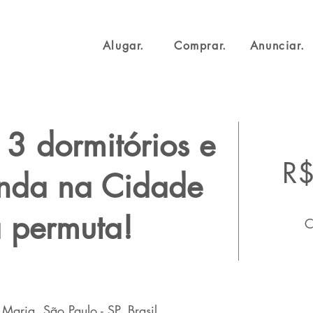
Alugar.
Comprar.
Anunciar.
3 dormitórios e
R$
enda na Cidade
a permuta!
C
aria, São Paulo - SP, Brasil