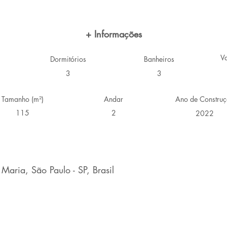
+ Informações
V
Dormitórios
Banheiros
3
3
Tamanho (m²)
Andar
Ano de Constru
115
2
2022
aria, São Paulo - SP, Brasil