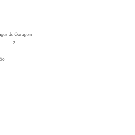
agas de Garagem
2
ção