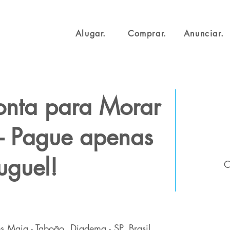
Alugar.
Comprar.
Anunciar.
onta para Morar
- Pague apenas
uguel!
C
s Maia - Taboão, Diadema - SP, Brasil