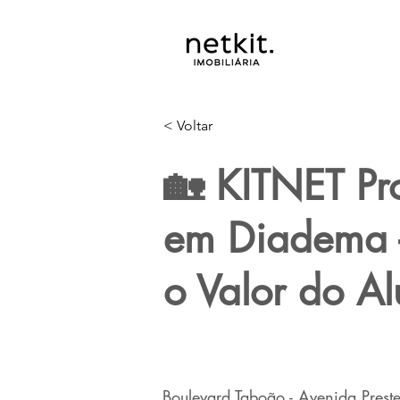
< Voltar
🏡 KITNET Pr
em Diadema 
o Valor do Al
Boulevard Taboão - Avenida Preste