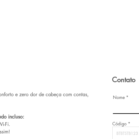
Contato
onforto e zero dor de cabeça com contas, 
Nome
do incluso:
Código
i-Fi.
ssim!