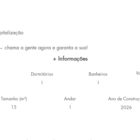
pitalização
— chama a gente agora e garanta a sua!
+ Informações
V
Dormitórios
Banheiros
1
1
Tamanho (m²)
Andar
Ano de Constru
15
1
2026