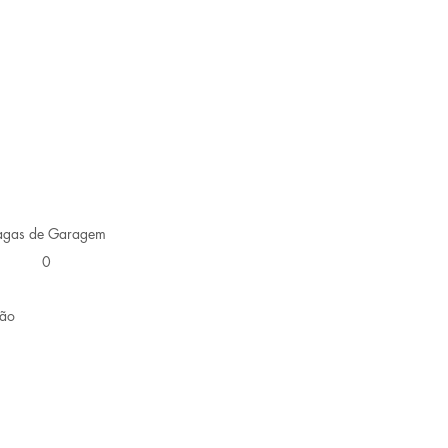
agas de Garagem
0
ção