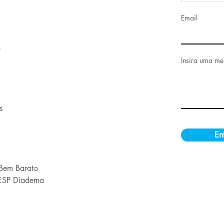
Email
o
Insira uma m
s
En
 Bem Barato
FESP Diadema