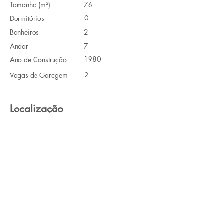
Tamanho (m²)
76
0
Dormitórios
Banheiros
2
Andar
7
1980
Ano de Construção
2
Vagas de Garagem
Localização
Rua Doutor Tirso Martins, 44 - Vila Mariana,
São Paulo - SP, Brasil