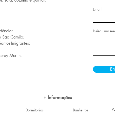
), sala, cozinha e quintal;
Email
dência;
Insira uma m
io São Camilo;
antos-Imigrantes;
eroy Merlin.
En
+ Informações
V
Dormitórios
Banheiros