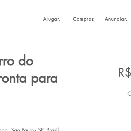
Alugar.
Comprar.
Anunciar.
rro do
R$
onta para
C
ga, São Paulo - SP, Brasil