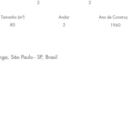
2
2
Tamanho (m²)
Andar
Ano de Constru
80
2
1960
ga, São Paulo - SP, Brasil