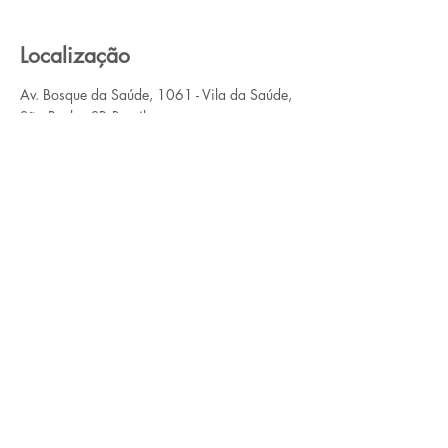
Localização
Av. Bosque da Saúde, 1061 - Vila da Saúde,
São Paulo - SP, Brasil
Contato
Nome