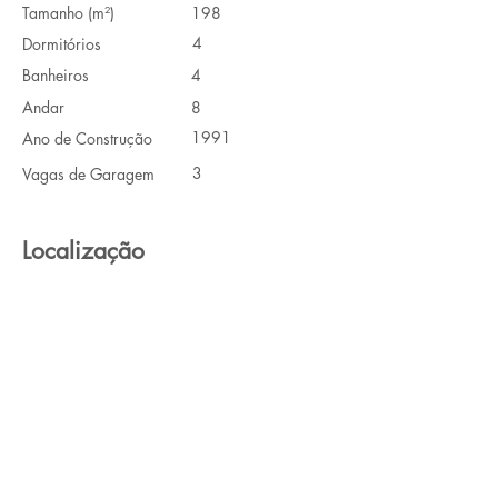
Tamanho (m²)
198
4
Dormitórios
Banheiros
4
Andar
8
1991
Ano de Construção
3
Vagas de Garagem
Localização
Avenida Engenheiro Luís Gomes Cardim
Sangirardi, 350 - Vila Mariana, São Paulo -
SP, Brasil