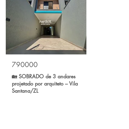
790000
🏡 SOBRADO de 3 andares
projetado por arquiteto – Vila
Santana/ZL
Bed
Bath
Floors
Size
3
5
3
131